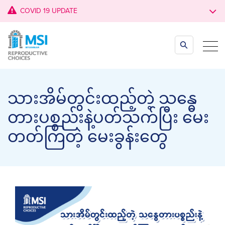
COVID 19 UPDATE
သားအိမ်တွင်းထည့်တဲ့ သ‌န္ဓေ
တားပစ္စည်းနဲ့ပတ်သက်ပြီး မေး
တတ်ကြတဲ့ မေးခွန်းတွေ