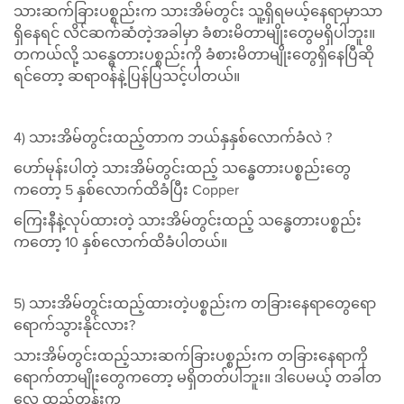
သားဆက်ခြားပစ္စည်းက သားအိမ်တွင်း သူ့ရှိရမယ့်နေရာမှာသာ
ရှိနေရင် လိင်ဆက်ဆံတဲ့အခါမှာ ခံစားမိတာမျိုးတွေမရှိပါဘူး။
တကယ်လို့ သန္ဓေတားပစ္စည်းကို ခံစားမိတာမျိုးတွေရှိနေပြီဆို
ရင်တော့ ဆရာ၀န်နဲ့ပြန်ပြသင့်ပါတယ်။
4) သားအိမ်တွင်းထည့်တာက ဘယ်နှနှစ်လောက်ခံလဲ ?
ဟော်မုန်းပါတဲ့ သားအိမ်တွင်းထည့် သန္ဓေတားပစ္စည်းတွေ
ကတော့ 5 နှစ်လောက်ထိခံပြီး Copper
ကြေးနီနဲ့လုပ်ထားတဲ့ သားအိမ်တွင်းထည့် သန္ဓေတားပစ္စည်း
ကတော့ 10 နှစ်လောက်ထိခံပါတယ်။
5) သားအိမ်တွင်းထည့်ထားတဲ့ပစ္စည်းက တခြားနေရာတွေရော
ရောက်သွားနိုင်လား?
သားအိမ်တွင်းထည့်သားဆက်ခြားပစ္စည်းက တခြားနေရာကို
ရောက်တာမျိုးတွေကတော့ မရှိတတ်ပါဘူး။ ဒါပေမယ့် တခါတ
လေ ထည့်တုန်းက