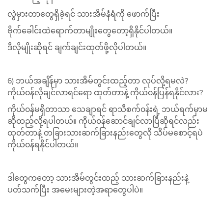
လွဲမှားတာတွေရှိခဲ့ရင် သားအိမ်နံရံကို ဖောက်ပြီး
ဗိုက်ခေါင်းထဲရောက်တာမျိုးတွေတော့ရှိနိုင်ပါတယ်။
ဒီလိုမျိုးဆိုရင် ချက်ချင်းထုတ်ဖို့လိုပါတယ်။
6) ဘယ်အချိန်မှာ သားအိမ်တွင်းထည့်တာ လုပ်လို့ရမလဲ?
ကိုယ်၀န်လိုချင်လာရင်ရော ထုတ်တာနဲ့ ကိုယ်၀န်ပြန်ရနိုင်လား?
ကိုယ်၀န်မရှိတာသာ သေချာရင် ရာသီစက်၀န်းရဲ့ ဘယ်ရက်မှာမ
ဆိုထည့်လို့ရပါတယ်။ ကိုယ်၀န်ဆောင်ချင်လာပြီဆိုရင်လည်း
ထုတ်တာနဲ့ တခြားသားဆက်ခြားနည်းတွေလို သိပ်မစောင့်ရပဲ
ကိုယ်၀န်ရနိုင်ပါတယ်။
ဒါတွေကတော့ သားအိမ်တွင်းထည့် သားဆက်ခြားနည်းနဲ့
ပတ်သက်ပြီး အမေးများတဲ့အရာတွေပါပဲ။