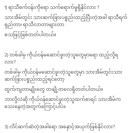
1) ရာသီစက်၀န်းကိုရော သက်ရောက်မှုရှိနိုင်လား ?
သားအိမ်တွင်း သားဆက်ခြားပစ္စည်းထည့်ပြီးတဲ့အခါ ရာသီရက်
ရှည်တာ၊ ရာသီလာတာများတာ
စသဖြင့်ဖြစ်တတ်ပါတယ်။
2) တစ်ခါမှ ကိုယ်၀န်မဆောင်ဖူးတဲ့သူတွေမှာရော ထည့်လို့ရ
လား?
တစ်ခါမှ ကိုယ်၀န်မဆောင်ဖူးတဲ့သူတွေမှာ သားအိမ်တွင်းသား
ဆက်ခြားပစ္စည်းထည့်ရင်တော့
ထွက်ကျတာမျိုးတွေ တချို့တလေရှိတတ်ပါတယ်။
ဘာလို့လဲဆို ကိုယ်၀န်ဆောင်ဖူးတဲ့သူထက်စာရင် သားအိမ်က
သေးနေတဲ့အတွက်ကြောင့်ပါပဲ။
3) လိင်ဆက်ဆံတဲ့အခါရော အနှောင့်အယှက်ဖြစ်နိုင်လား?