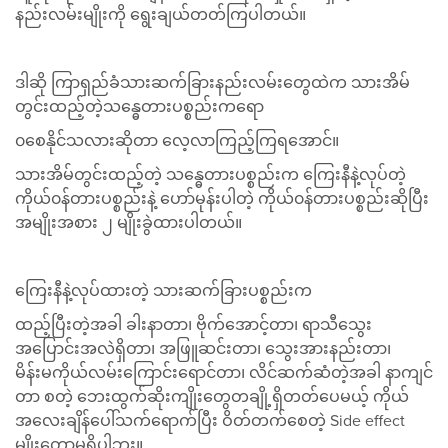
နည်းလမ်းမျိုးကို ရွေးချယ်တတ်ကြပါတယ်။
ဒါဆို ကြာရှည်ခံသားဆက်ခြားနည်းလမ်းတွေထဲက သားအိမ်
တွင်းထည့်တဲ့သန္ဓေတားပစ္စည်းကရော
၀စေနိုင်သလားဆိုတာ လေ့လာကြည့်ကြရအောင်။
သားအိမ်တွင်းထည့်တဲ့ သန္ဓေတားပစ္စည်းက ကြေးနီနဲ့လုပ်တဲ့
ကိုယ်၀န်တားပစ္စည်းနဲ့ ဟော်မုန်းပါတဲ့ ကိုယ်၀န်တားပစ္စည်းဆိုပြီး
အမျိုးအစား ၂ မျိုးခွဲထားပါတယ်။
ကြေးနီနဲ့လုပ်ထားတဲ့ သားဆက်ခြားပစ္စည်းက
ထည့်ပြီးတဲ့အခါ ခါးနာတာ၊ ဗိုက်အောင့်တာ၊ ရာသီသွေး
အပြောင်းအလဲရှိတာ၊ အဖြူဆင်းတာ၊ သွေးအားနည်းတာ၊
မိန်းမကိုယ်လမ်းကြောင်းရောင်တာ၊ လိင်ဆက်ဆံတဲ့အခါ နာကျင်
တာ စတဲ့ ဘေးထွက်ဆိုးကျိုးတွေတချို့ရှိတတ်ပေမယ့် ကိုယ်
အလေးချိန်ပေါ်သက်ရောက်ပြီး ဝိတ်တက်စေတဲ့ Side effect
မျိုး‌တော့မရှိပါဘူး။