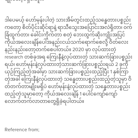
ဒါပေမယ့် ဟော်မုန်းပါတဲ့ သားအိမ်တွင်းထည့်သန္ဓေတားပစ္စည်း
ကတော့ စိတ်ပိုင်းဆိုင်ရာနဲ့ ရာသီသွေးအပြောင်းအလဲရှိတာ၊ ၀က်
ခြံထွက်တာ၊ ခေါင်းကိုက်တာ စတဲ့ ဘေးထွက်ဆိုးကျိုး‌အပြင်
ကိုယ်အလေးချိန်ပေါ်အနည်းငယ်သက်ရောက်စေလို့ ဝိတ်လေး
နည်းနည်းတော့တက်စေပါတယ်။ 2020 မှာ လုပ်ထားတဲ့
research တစ်ခုအရ ကြေးနီနဲ့လုပ်ထားတဲ့ သားဆက်ခြားပစ္စည်း
ရယ်၊ ဟော်မုန်းနဲ့လုပ်ထားတဲ့သားဆက်ခြားပစ္စည်းရယ် 2 ခုကို
ယှဉ်ကြည့်တဲ့အခါမှာ သားဆက်ခြားပစ္စည်းထည့်ပြီး 1 နှစ်ကြာ
တဲ့အခါ ကြေးနီနဲ့လုပ်ထားတဲ့ သန္ဓေတားပစ္စည်းထည့်တဲ့သူမှာ ဝိ
တ်တက်တာမျိုးမရှိပဲ ဟော်မုန်းနဲ့လုပ်ထားတဲ့ သန္ဓေတားပစ္စည်း
ထည့်တဲ့သူမှာတော့ ကိုယ်အလေးချိန် 1 ပေါင်ကျော်ကျော်
လောက်တက်လာတာတွေ့ရှိခဲ့ရပါတယ်။
Reference from;