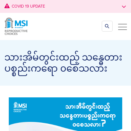
COVID 19 UPDATE
သားအိမ်တွင်းထည့် သန္ဓေတား
ပစ္စည်းကရော ၀စေသလား