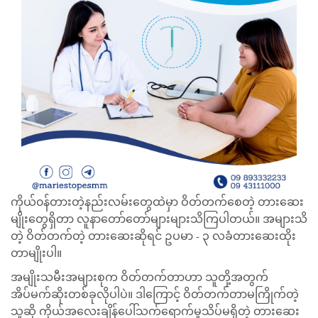
ကိုယ်၀န်တားတဲ့နည်းလမ်းတွေထဲမှာ ဝိတ်တက်စေတဲ့ တားဆေး
မျိုးတွေရှိတာ လူနာတော်တော်များများသိကြပါတယ်။ အများသိ
တဲ့ ဝိတ်တက်တဲ့ တားဆေးဆိုရင် ဥပမာ - ၃ လခံတားဆေးထိုး
တာမျိုးပါ။
အမျိုးသမီးအများစုက ဝိတ်တက်တာဟာ သူတို့အတွက်
အိပ်မက်ဆိုးတစ်ခုလိုပါပဲ။ ဒါကြောင့် ဝိတ်တက်တာမကြိုက်တဲ့
သူဆို ကိုယ်အလေးချိန်ပေါ်သက်ရောက်မှုသိပ်မရှိတဲ့ တားဆေး