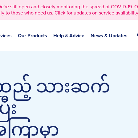
 still open and closely monitoring the spread of COVID-19. Our 
ly to those who need us. Click for updates on service availability
vices
Our Products
Help & Advice
News & Updates
းထည့် သားဆက်
ြီး
ကြာမှာ