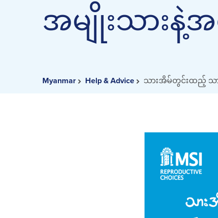
အမျိုးသားနဲ့အ
Myanmar
Help & Advice
သားအိမ်တွင်းထည့် သ