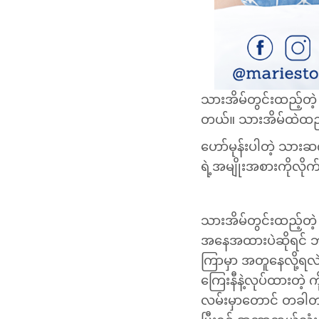
သားအိမ်တွင်းထည့်တဲ
တယ်။ သားအိမ်ထဲထည့်
ဟော်မုန်းပါတဲ့ သားဆ
ရဲ့အမျိုးအစားကိုလိုက
သားအိမ်တွင်းထည့်တဲ့
အနေအထားပဲဆိုရင် ဘာ
ကြာမှာ အတူနေလို့ရလ
ကြေးနီနဲ့လုပ်ထားတဲ့ 
လမ်းမှာတောင် တခါတလ