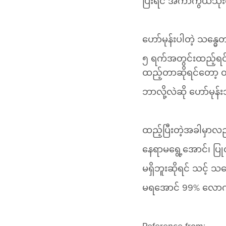
ပြီးရင် အကာကွယ်သုံး
ဟော်မုန်းပါတဲ့ သန္ဓ
၅ ရက်အတွင်းထည့်ရင် 
ထည့်တာဆိုရင်တော့ ထည
ဘာလို့လဲဆို ဟော်မုန
ထည့်ပြီးတဲ့အခါမှာလည
နေရာမရွေ့အောင်၊ ပြု
မရှိဘူးဆိုရင် သင့် သ
မရအောင် 99% လောက်ထ