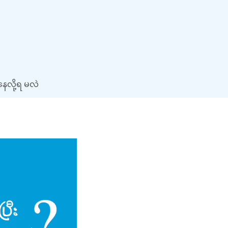
ေလို့ရ မလဲ