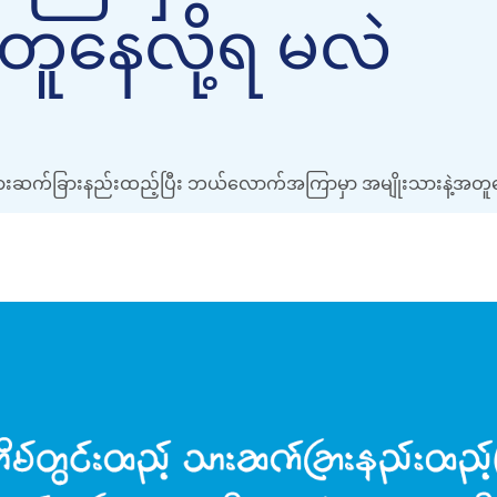
တူနေလို့ရ မလဲ
ားဆက်ခြားနည်းထည့်ပြီး ဘယ်လောက်အကြာမှာ အမျိုးသားနဲ့အတူန