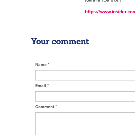
Reference from;
https://www.insider.co
Your comment
Name
*
Email
*
Comment
*