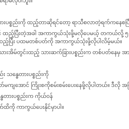
စရာမလိုပါဘူး။
ေတားပစ္စည်းကို ထည့်တာဆိုရင်တော့ ရာသီစလာတဲ့ရက်ကနေစပြ
ထည့်ပြီးတဲ့အခါ အကာကွယ်သုံးဖို့မလိုပေမယ့် တကယ်လို့ ၅ 
့်ပြီး ပထမတစ်ပတ်ကို အကာကွယ်သုံးဖို့လိုပါလိမ့်မယ်။
်းသားအိမ်တွင်းထည့် သားဆက်ခြားပစ္စည်းက တစ်ပတ်နေမှ အာနိ
်း သန္ဓေတားပစ္စည်းကို
တ်မကျအောင် ကြိုးစကိုစမ်းစမ်းပေးနေဖို့လိုပါတယ်။ ဒီလို အ
န္ဓေတားပစ္စည်းက ကိုယ်၀န်
ိကို ကာကွယ်ပေးနိုင်မှာပါ။