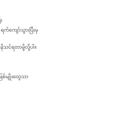
ီး
ရက်ကျော်သွားပြီးမှ
သင်ရတာမို့လို့ပါ။
ဖြစ်မျိုးတွေသာ