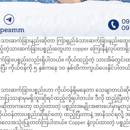
့ သားဆက်ခြားနည်းဆိုတာ ကြာရှည်ခံသားဆက်ခြားနည်းတွေထ
တဲ့သားဆက်ခြားပစ္စည်းတွေဟာ copper ကြေးနီနဲ့လုပ်တာရှိ
က်ခြားပစ္စည်းလည်းရှိပါတယ်။ ကိုယ်ထည့်တဲ့ သားအိမ်တွင်းထ
်ပြီး ကိုယ်၀န်ကို ၅ နှစ်ကနေ ၁၀ နှစ်ထိကာကွယ်ပေးနိုင်ပါတယ
 သားဆက်ခြားပစ္စည်းဟာ ကိုယ်၀န်ရှိမနေတာ သေချာတယ်ဆိုရင
ပြဿနာမှမရှိဘူးဆိုရင်ထည့်လို့ရပါတယ်။ ဒီလို ထည့်ပြ
ဲဆိုတာကတော့ ထည့်ထားတဲ့ ပစ္စည်းအမျိုးအစားပေါ်မှာမူ
ကိုယ်၀န်တားပစ္စည်းဆိုရင်တော့ ထည့်ပြီးတာနဲ့ အာနိသင်ရလိ
ေအသုံးပြုတတ်ကြပါတယ်။ Copper နဲ့လုပ်ထားတဲ့ ပစ္စည်