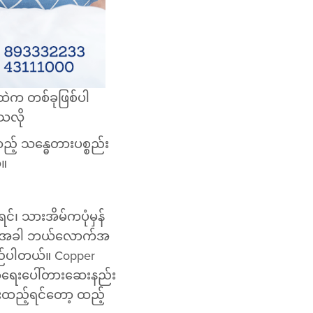
ဲက တစ်ခုဖြစ်ပါ
သလို
ည့် သန္ဓေတားပစ္စည်း
်။
်၊ သားအိမ်ကပုံမှန်
ီးတဲ့အခါ ဘယ်လောက်အ
တည်ပါတယ်။ Copper
ု့ အရေးပေါ်တားဆေးနည်း
းထည့်ရင်တော့ ထည့်